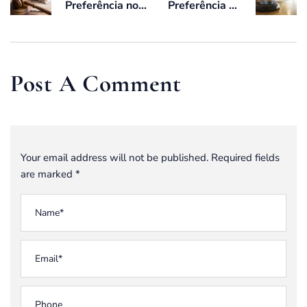
Preferência no
Preferência do
Leilão
Coproprietário
Extrajudicial de
em Leilões
Imóvel: O Que o
Mutuário Pode (E
Post A Comment
Deve) Fazer
Your email address will not be published. Required fields
are marked *