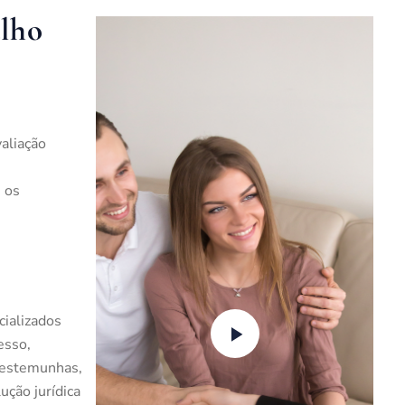
alho
aliação
 os
ializados
esso,
testemunhas,
ução jurídica