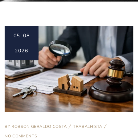
05.
08
2026
BY
ROBSON GERALDO COSTA
TRABALHISTA
NO COMMENTS