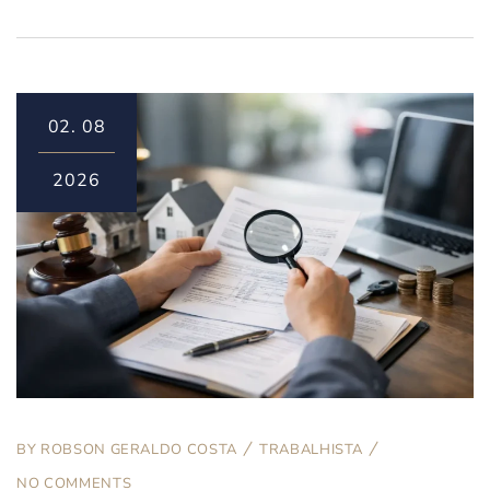
02.
08
2026
BY
ROBSON GERALDO COSTA
TRABALHISTA
NO COMMENTS