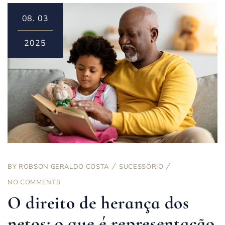
08.
03
2025
BY
ROBSON GERALDO COSTA
SUCESSÓRIO
NO COMMENTS
O direito de herança dos
netos: o que é representação