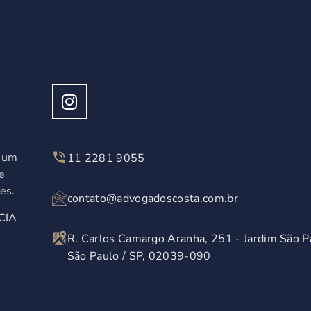
á um
11 2281 9055
e
es.
contato@advogadoscosta.com.br
CIA
R. Carlos Camargo Aranha, 251 - Jardim São P
São Paulo / SP, 02039-090