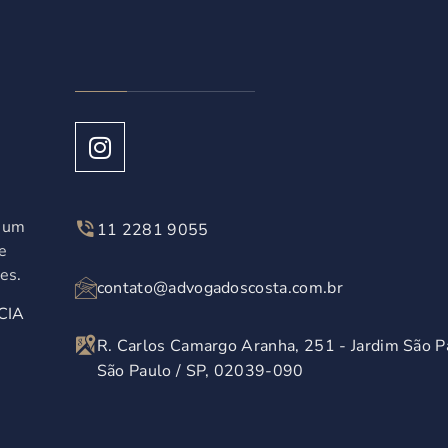
á um
11 2281 9055
e
es.
contato@advogadoscosta.com.br
CIA
R. Carlos Camargo Aranha, 251 - Jardim São P
São Paulo / SP, 02039-090