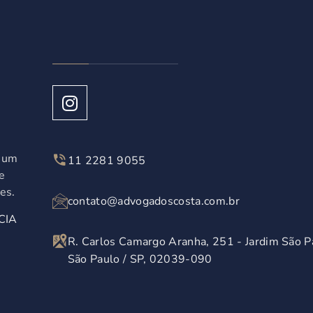
á um
11 2281 9055
e
es.
contato@advogadoscosta.com.br
CIA
R. Carlos Camargo Aranha, 251 - Jardim São P
São Paulo / SP, 02039-090