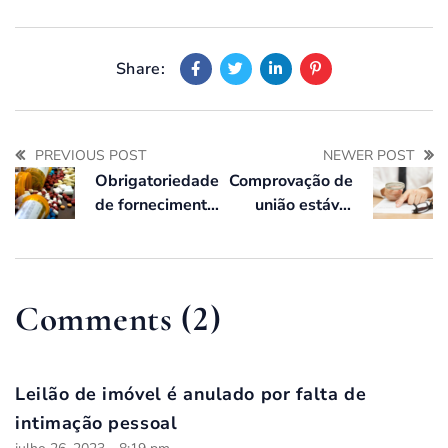
Share:
PREVIOUS POST
NEWER POST
Obrigatoriedade
Comprovação de
de fornecimento
união estável
de
perante o INSS
medicamentos
não listados pelo
SUS
Comments (2)
Leilão de imóvel é anulado por falta de
intimação pessoal