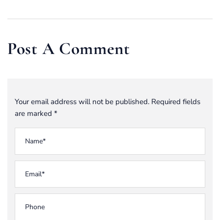
netos: o que é
compra e venda
representação no
de imóveis:
Direito
entenda as
Sucessório
regras e seus
Post A Comment
direitos
Your email address will not be published. Required fields
are marked *