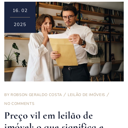
16.
02
2025
BY
ROBSON GERALDO COSTA
LEILÃO DE IMÓVEIS
NO COMMENTS
Preço vil em leilão de
imóvel: o que significa e