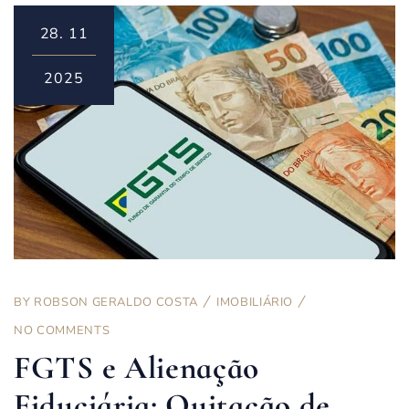
28.
11
2025
BY
ROBSON GERALDO COSTA
IMOBILIÁRIO
NO COMMENTS
FGTS e Alienação
Fiduciária: Quitação de