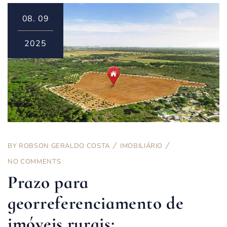
08.
09
2025
BY
ROBSON GERALDO COSTA
IMOBILIÁRIO
NO COMMENTS
Prazo para
georreferenciamento de
imóveis rurais: