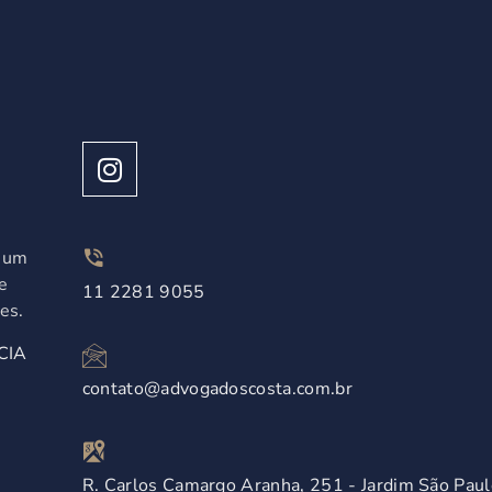
á um
e
11 2281 9055
es.
CIA
contato@advogadoscosta.com.br
R. Carlos Camargo Aranha, 251 - Jardim São Paul