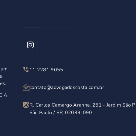
á um
11 2281 9055
e
es.
contato@advogadoscosta.com.br
CIA
R. Carlos Camargo Aranha, 251 - Jardim São P
São Paulo / SP, 02039-090