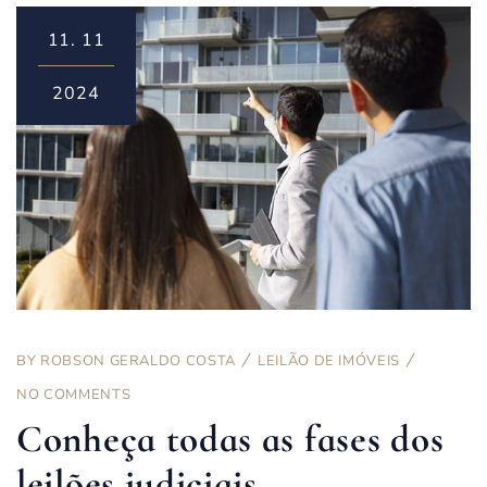
11.
11
2024
BY
ROBSON GERALDO COSTA
LEILÃO DE IMÓVEIS
NO COMMENTS
Conheça todas as fases dos
leilões judiciais