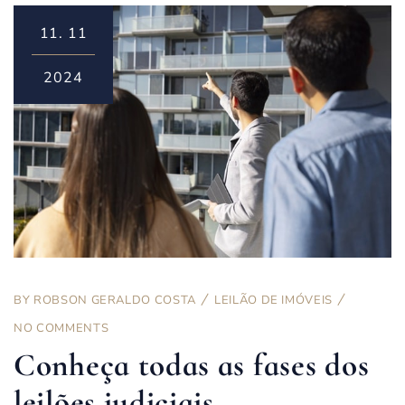
11.
11
2024
BY
ROBSON GERALDO COSTA
LEILÃO DE IMÓVEIS
NO COMMENTS
Conheça todas as fases dos
leilões judiciais