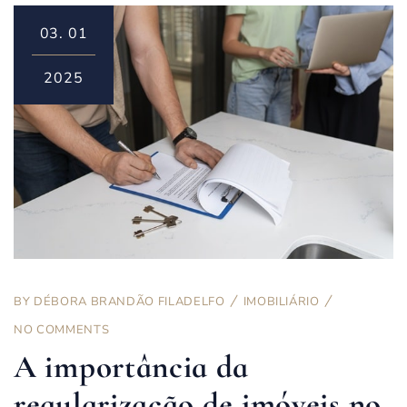
03.
01
2025
BY
DÉBORA BRANDÃO FILADELFO
IMOBILIÁRIO
NO COMMENTS
A importância da
regularização de imóveis no