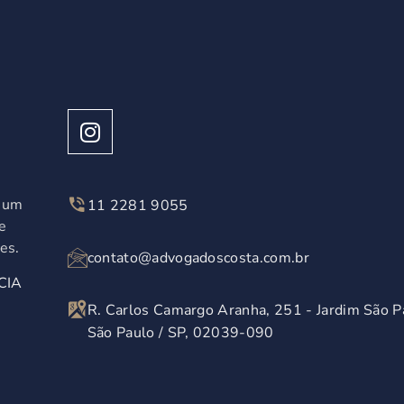
á um
11 2281 9055
e
es.
contato@advogadoscosta.com.br
CIA
R. Carlos Camargo Aranha, 251 - Jardim São P
São Paulo / SP, 02039-090