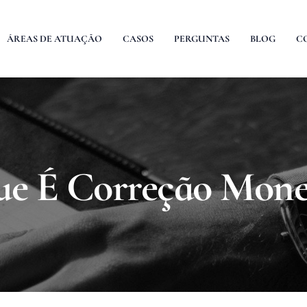
ÁREAS DE ATUAÇÃO
CASOS
PERGUNTAS
BLOG
C
e É Correção Mone