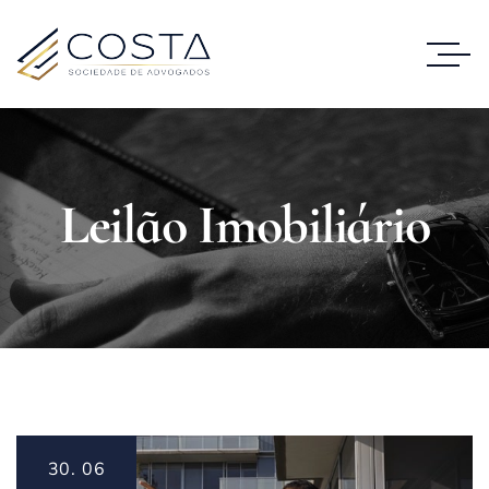
Leilão Imobiliário
30.
06