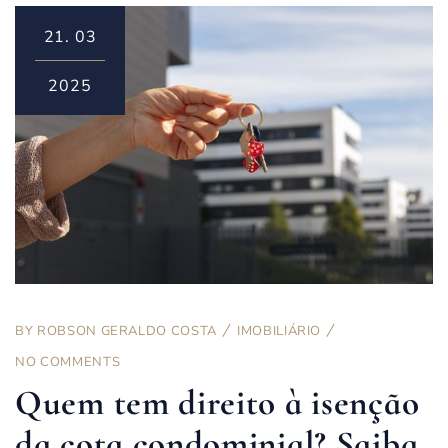
21.
03
2025
BY
ROBSON GERALDO COSTA
IMOBILIÁRIO
NO COMMENTS
Quem tem direito à isenção
da cota condominial? Saiba