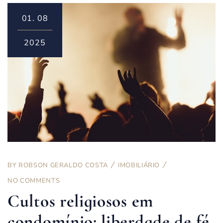
01.
08
2025
BY
ROBSON GERALDO COSTA
IMOBILIÁRIO
NO COMMENTS
Cultos religiosos em
condomínio: liberdade de fé