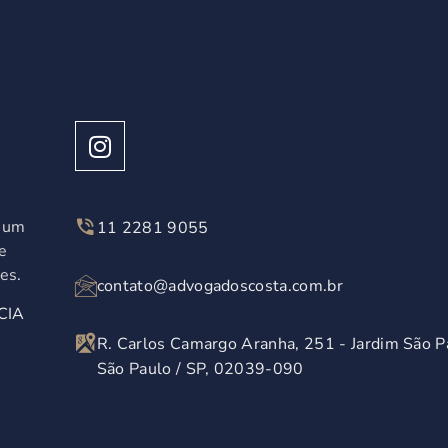
á um
11 2281 9055
e
es.
contato@advogadoscosta.com.br
CIA
R. Carlos Camargo Aranha, 251 - Jardim São P
São Paulo / SP, 02039-090