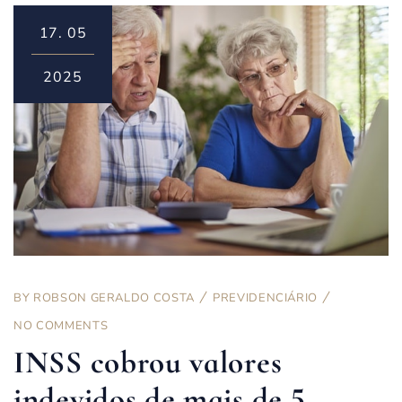
17.
05
2025
BY
ROBSON GERALDO COSTA
PREVIDENCIÁRIO
NO COMMENTS
INSS cobrou valores
indevidos de mais de 5