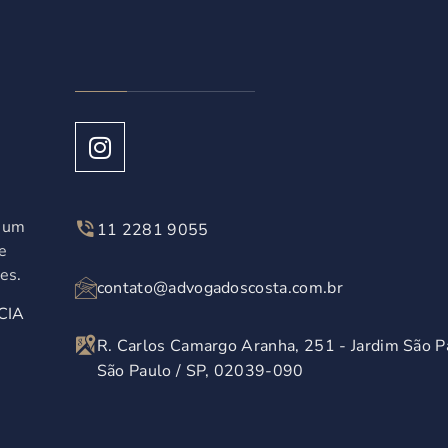
á um
11 2281 9055
e
es.
contato@advogadoscosta.com.br
CIA
R. Carlos Camargo Aranha, 251 - Jardim São P
São Paulo / SP, 02039-090