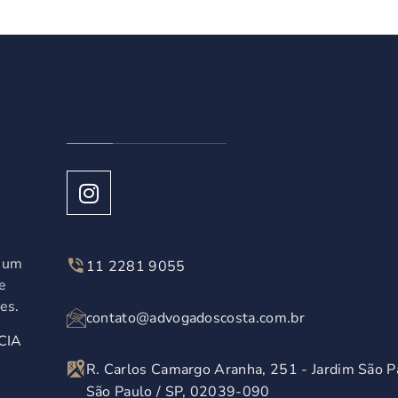
á um
11 2281 9055
e
es.
contato@advogadoscosta.com.br
CIA
R. Carlos Camargo Aranha, 251 - Jardim São P
São Paulo / SP, 02039-090