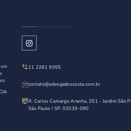
á um
11 2281 9055
e
es.
contato@advogadoscosta.com.br
CIA
R. Carlos Camargo Aranha, 251 - Jardim São P
São Paulo / SP, 02039-090