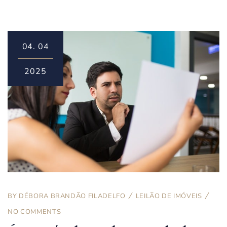
04.
04
2025
BY
DÉBORA BRANDÃO FILADELFO
LEILÃO DE IMÓVEIS
NO COMMENTS