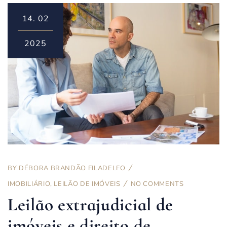
14.
02
2025
BY
DÉBORA BRANDÃO FILADELFO
IMOBILIÁRIO
,
LEILÃO DE IMÓVEIS
NO COMMENTS
Leilão extrajudicial de
imóveis e direito de