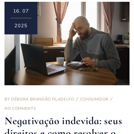
16.
07
2025
BY
DÉBORA BRANDÃO FILADELFO
CONSUMIDOR
NO COMMENTS
Negativação indevida: seus
direitos e como resolver o