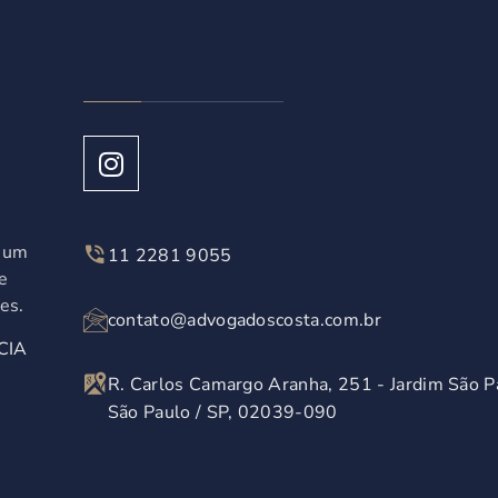
á um
11 2281 9055
e
es.
contato@advogadoscosta.com.br
CIA
R. Carlos Camargo Aranha, 251 - Jardim São P
São Paulo / SP, 02039-090