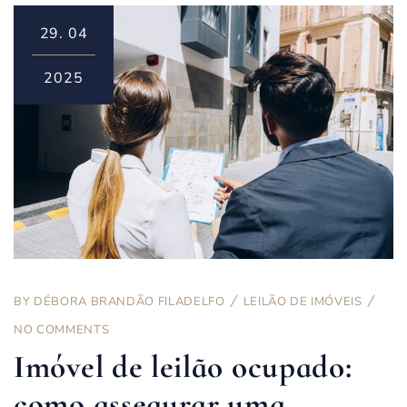
29.
04
2025
BY
DÉBORA BRANDÃO FILADELFO
LEILÃO DE IMÓVEIS
NO COMMENTS
Imóvel de leilão ocupado:
como assegurar uma