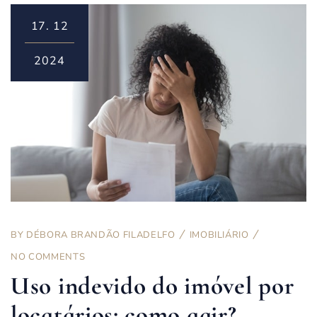
17.
12
2024
BY
DÉBORA BRANDÃO FILADELFO
IMOBILIÁRIO
NO COMMENTS
Uso indevido do imóvel por
locatários: como agir?