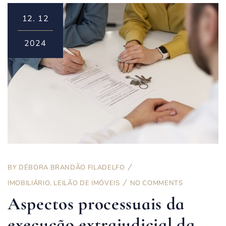
12.
12
2024
BY
DÉBORA BRANDÃO FILADELFO
IMOBILIÁRIO
,
LEILÃO DE IMÓVEIS
NO COMMENTS
Aspectos processuais da
execução extrajudicial da