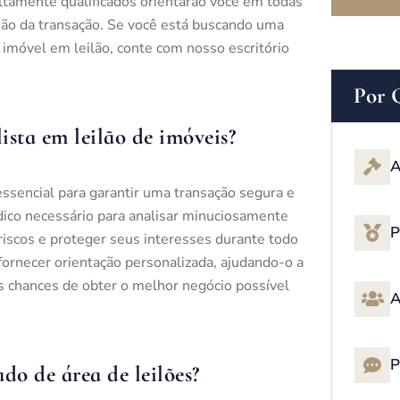
altamente qualificados orientarão você em todas
lusão da transação. Se você está buscando uma
 imóvel em leilão, conte com nosso escritório
Por 
sta em leilão de imóveis?
A
ssencial para garantir uma transação segura e
dico necessário para analisar minuciosamente
P
r riscos e proteger seus interesses durante todo
ornecer orientação personalizada, ajudando-o a
s chances de obter o melhor negócio possível
A
P
do de área de leilões?